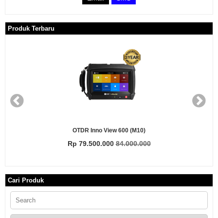
Produk Terbaru
 Inno View 600 (M10)
O
.500.000
84.000.000
Rp 22.
Cari Produk