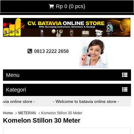
Rp 0
(
0
pcs)
0813 2222 2656
Menu
Kategori
ia online store -
- Welcome to batavia online store -
Home
METERAN
Komelon Stillon 30 Meter
Komelon Stillon 30 Meter